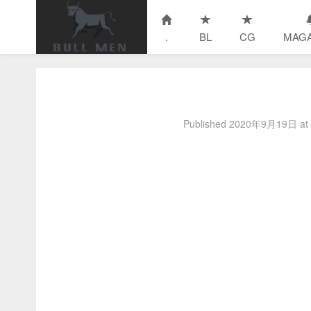
.
BL
CG
MAGA
Published
2020年9月19日
at