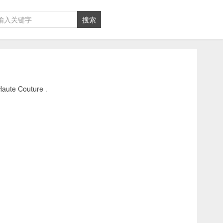
e Couture
.