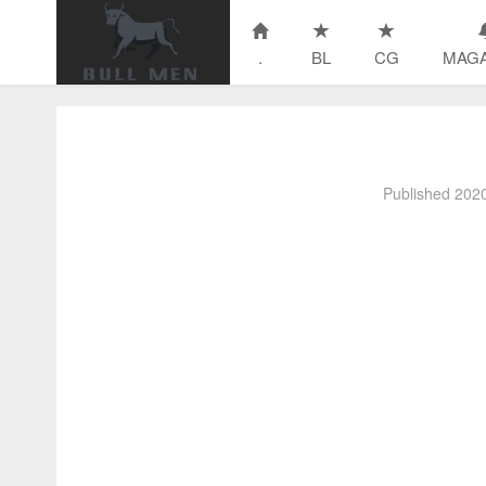
.
BL
CG
MAGA
Published
20