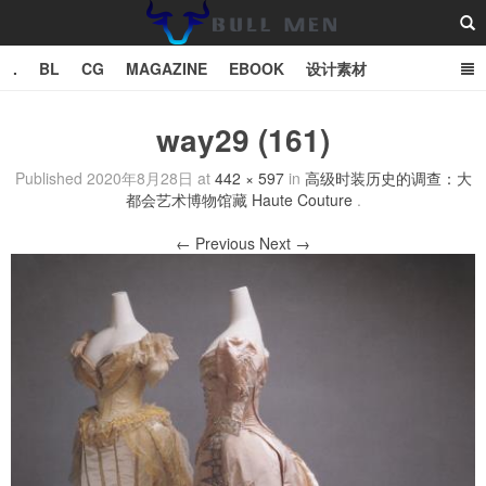
.
BL
CG
MAGAZINE
EBOOK
设计素材
vector
TXT
way29 (161)
Bull Man斗牛士
Published
2020年8月28日
at
442 × 597
in
高级时装历史的调查：大
都会艺术博物馆藏 Haute Couture
.
← Previous
Next →