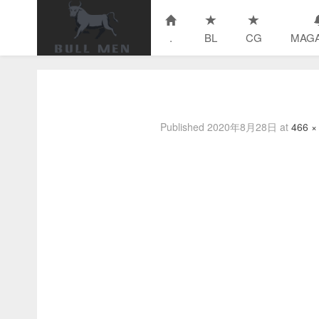
.
BL
CG
MAGA
Published
2020年8月28日
at
466 ×