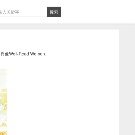
ll-Read Women
.