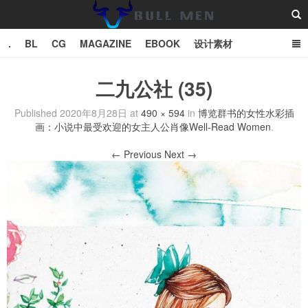
.
BL
CG
MAGAZINE
EBOOK
设计素材
vector
TXT
二九公社 (35)
Bull Man斗牛士
Published
2020年8月28日
at
490 × 594
in
博览群书的女性水彩插
画：小说中最受欢迎的女主人公肖像Well-Read Women
.
← Previous
Next →