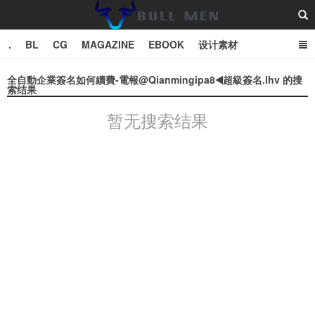
.
BL
CG
MAGAZINE
EBOOK
设计素材
vector
TXT
全自動企業簽名如何續費-電報@Qianmingipa8◀️超級簽名.lhv 的搜
索结果
Bull Man斗牛士
暂无搜索结果