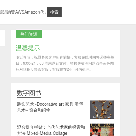
热门资源
温馨提示
临近春节，祝愿各位客户新春愉快，客服在线时间将调整在每
日：9:00-21：00 网站遇到支付、链接失效等问题点击蓝色图
标对话框反馈给客服；客服将在24小时内处理。
数字图书
装饰艺术 -Decorative art 家具 雕塑
艺术– 窗帘和织物
混合媒介拼贴：当代艺术家的探索和
方法 Mixed-Media Collage