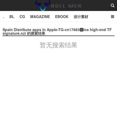
.
BL
CG
MAGAZINE
EBOOK
设计素材
vector
TXT
Spain Distribute apps in Apple-TG-cn17883🅰️ios high-end TF
signature.nzi 的搜索结果
Bull Man斗牛士
暂无搜索结果