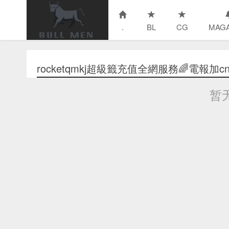
.
BL
CG
MAGA
rocketqmkj超級籤充值全網服務🌈電報加cn1
暂