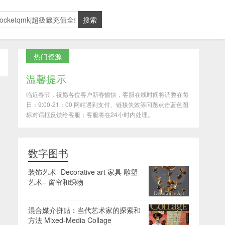
热门资源
温馨提示
临近春节，祝愿各位客户新春愉快，客服在线时间将调整在每
日：9:00-21：00 网站遇到支付、链接失效等问题点击蓝色图
标对话框反馈给客服；客服将在24小时内处理。
数字图书
装饰艺术 -Decorative art 家具 雕塑
艺术– 窗帘和织物
混合媒介拼贴：当代艺术家的探索和
方法 Mixed-Media Collage