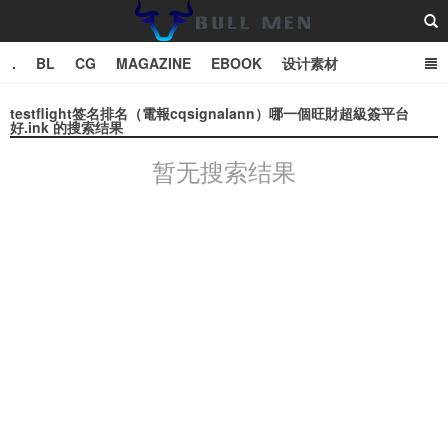
.
BL
CG
MAGAZINE
EBOOK
设计素材
vector
TXT
testflight签名排名（電報cqsignalann）哪一個旺財超級簽平台
好.ink 的搜索结果
Bull Man斗牛士
暂无搜索结果