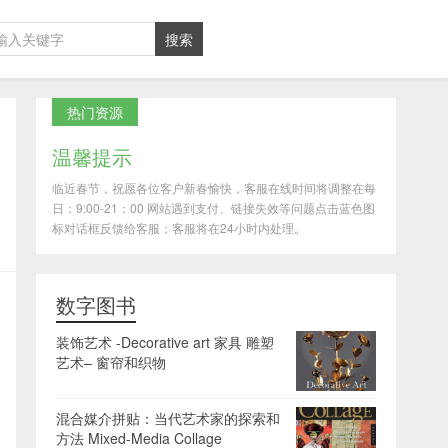
热门资源
温馨提示
临近春节，祝愿各位客户新春愉快，客服在线时间将调整在每
日：9:00-21：00 网站遇到支付、链接失效等问题点击蓝色图
标对话框反馈给客服；客服将在24小时内处理。
数字图书
装饰艺术 -Decorative art 家具 雕塑
艺术– 窗帘和织物
混合媒介拼贴：当代艺术家的探索和
方法 Mixed-Media Collage