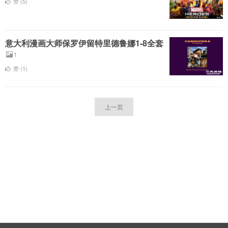
赞 (
5
)
意大利漫画大师保罗伊留特里德鲁娜1-8全套
1
赞 (
1
)
上一页