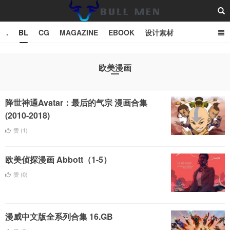
.
BL
CG
MAGAZINE
EBOOK
设计素材
vector
TXT
欧美漫画
Bull Man斗牛士
降世神通Avatar：最后的气宗 漫画合集
(2010-2018)
赞 (
1
)
欧美侦探漫画 Abbott（1-5）
赞 (
0
)
漫威中文版全系列合集 16.GB