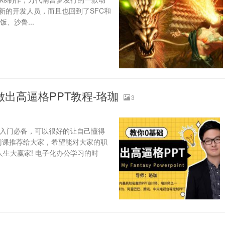
新的开发人员，而且也回到了SFC和
、沙鲁...
础做出高逼格PPT教程-珞珈
3
书，入门必备，可以很好的让自己懂得
这门课推荐给大家，希望能对大家的职
生大赢家! 电子化办公学习的时