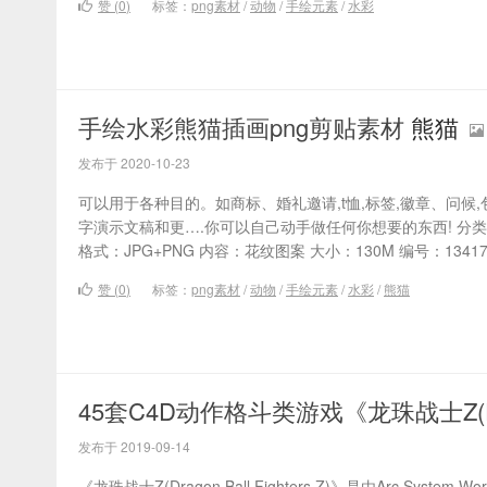
赞 (
0
)
标签：
png素材
/
动物
/
手绘元素
/
水彩
手绘水彩熊猫插画png剪贴素材
熊猫
发布于 2020-10-23
可以用于各种目的。如商标、婚礼邀请,t恤,标签,徽章、问候
字演示文稿和更….你可以自己动手做任何你想要的东西! 分类：
格式：JPG+PNG 内容：花纹图案 大小：130M 编号：1341789 
赞 (
0
)
标签：
png素材
/
动物
/
手绘元素
/
水彩
/
熊猫
45套C4D动作格斗类游戏《龙珠战士Z(Drago
发布于 2019-09-14
《龙珠战士Z(Dragon Ball Fighters Z)》是由Arc Sys