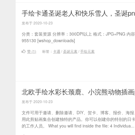
手绘卡通圣诞老人和快乐雪人，圣诞pn
发布于 2020-10-23
分类：套装资源 分辨率：300DPI以上 格式：JPG+PNG 内
955130 [wshop_downloads]
赞 (
1
)
标签：
卡通
/
圣诞元素
/
手绘元素
北欧手绘水彩长颈鹿、小浣熊动物插画p
发布于 2020-10-23
文件可用于邀请、删除邀请、DIY、贺卡、博客、报价、海
用此剪贴画集合创建独特的产品。你可以创建你的特别的日
的工作人员。 What you will find inside the file: 4 Individua...