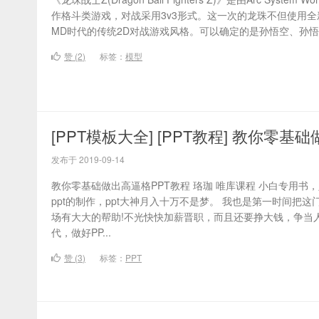
作格斗类游戏，对战采用3v3形式。这一次的龙珠不但使用全
MD时代的传统2D对战游戏风格。可以确定的是孙悟空、孙悟饭
赞 (
2
)
标签：
模型
[PPT模板大全] [PPT教程] 教你零基
发布于 2019-09-14
教你零基础做出高逼格PPT教程 珞珈 唯库课程 小白专用
ppt的制作，ppt大神月入十万不是梦。 我也是第一时间把
场有大大的帮助!不光快快加薪晋职，而且还要挣大钱，争当人
代，做好PP...
赞 (
3
)
标签：
PPT