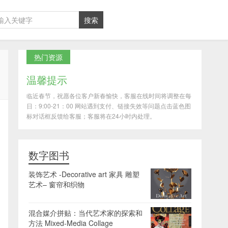
热门资源
温馨提示
临近春节，祝愿各位客户新春愉快，客服在线时间将调整在每
日：9:00-21：00 网站遇到支付、链接失效等问题点击蓝色图
标对话框反馈给客服；客服将在24小时内处理。
数字图书
装饰艺术 -Decorative art 家具 雕塑
艺术– 窗帘和织物
混合媒介拼贴：当代艺术家的探索和
方法 Mixed-Media Collage