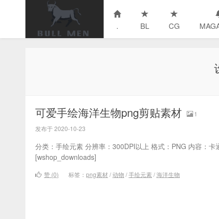
.
BL
CG
MAGA
可爱手绘海洋生物png剪贴素材
1
发布于 2020-10-23
分类：手绘元素 分辨率：300DPI以上 格式：PNG 内容：卡通
[wshop_downloads]
赞 (
0
)
标签：
png素材
/
动物
/
手绘元素
/
海洋生物