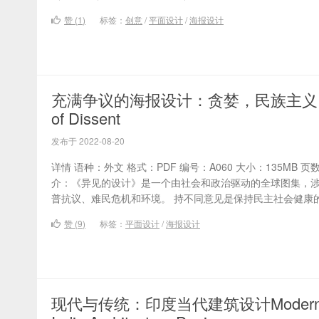
赞 (
1
)
标签：
创意
/
平面设计
/
海报设计
充满争议的海报设计：贪婪，民族主义，另类
of Dissent
发布于 2022-08-20
详情 语种：外文 格式：PDF 编号：A060 大小：135MB 页数：
介：《异见的设计》是一个由社会和政治驱动的全球图集，
普抗议、难民危机和环境。 持不同意见是保持民主社会健康的
赞 (
9
)
标签：
平面设计
/
海报设计
现代与传统：印度当代建筑设计Modern Traditio