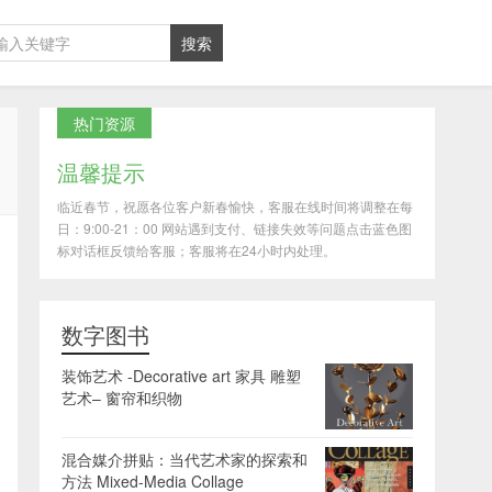
热门资源
温馨提示
临近春节，祝愿各位客户新春愉快，客服在线时间将调整在每
日：9:00-21：00 网站遇到支付、链接失效等问题点击蓝色图
标对话框反馈给客服；客服将在24小时内处理。
数字图书
装饰艺术 -Decorative art 家具 雕塑
艺术– 窗帘和织物
混合媒介拼贴：当代艺术家的探索和
方法 Mixed-Media Collage