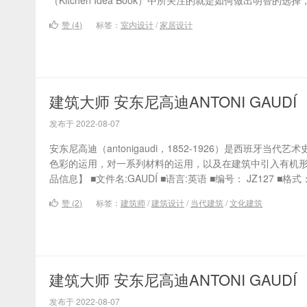
（Kitchen Idea Book）中所关注的就是如何做出明智的选择
赞 (
4
)
标签：
室内设计
/
家居设计
建筑大师 安东尼高迪ANTONI GAUDÍ
发布于 2022-08-07
安东尼高迪（antonigaudi，1852-1926）是西班牙当
色彩的运用，对一系列材料的运用，以及在建筑中引入有机形
品信息】 ■文件名:GAUDÍ ■语言:英语 ■编号： JZ127 ■格式：P
赞 (
2
)
标签：
建筑师
/
建筑设计
/
当代建筑
/
文化建筑
建筑大师 安东尼高迪ANTONI GAUDÍ
发布于 2022-08-07