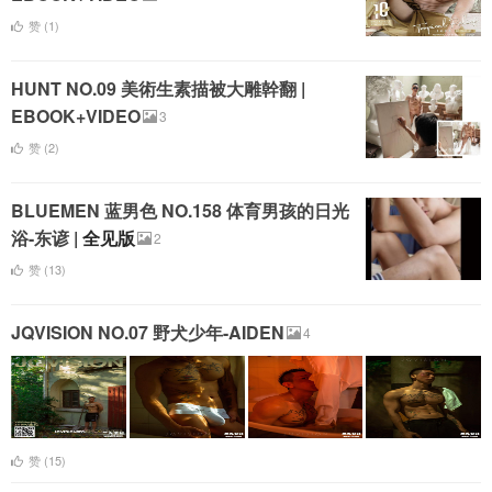
赞 (
1
)
HUNT NO.09 美術生素描被大雕幹翻 |
EBOOK+VIDEO
3
赞 (
2
)
BLUEMEN 蓝男色 NO.158 体育男孩的日光
浴-东谚 |
全见版
2
赞 (
13
)
JQVISION NO.07 野犬少年-AIDEN
4
赞 (
15
)