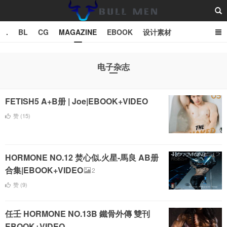
.
BL
CG
MAGAZINE
EBOOK
设计素材
vector
TXT
电子杂志
Bull Man斗牛士
FETISH5 A+B册 | Joe|EBOOK+VIDEO
赞 (
15
)
HORMONE NO.12 焚心似.火星-馬良 AB册
合集|EBOOK+VIDEO
2
赞 (
9
)
任壬 HORMONE NO.13B 鐵骨外傳 雙刊
EBOOK+VIDEO