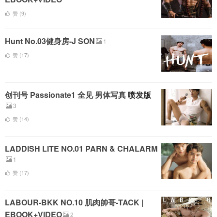
赞 (
9
)
Hunt No.03健身房-J SON
1
赞 (
17
)
创刊号 Passionate1 全见 男体写真
喷发版
3
赞 (
14
)
LADDISH LITE NO.01 PARN & CHALARM
1
赞 (
17
)
LABOUR-BKK NO.10 肌肉帥哥-TACK |
EBOOK+VIDEO
2