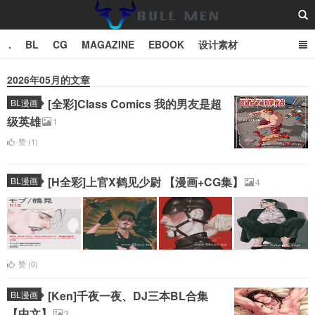
.
BL
CG
MAGAZINE
EBOOK
设计素材
vector
TXT
2026年05月的文章
[全彩]Class Comics 我的男友是超
BL漫画
Bull Man斗牛士
级英雄
1
赞 (
1
)
[H全彩]上官X鹤见少尉 【漫画+CG集】
BL漫画
4
赞 (
0
)
[Ken]千夜一夜、DJ三本BL合集
BL漫画
【中文】
3