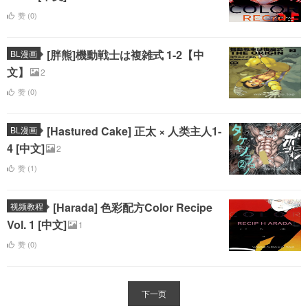
赞 (
0
)
[胖熊]機動戦士は複雑式 1-2【中
BL漫画
文】
2
赞 (
0
)
[Hastured Cake] 正太 × 人类主人1-
BL漫画
4 [中文]
2
赞 (
1
)
[Harada] 色彩配方Color Recipe
视频教程
Vol. 1 [中文]
1
赞 (
0
)
下一页