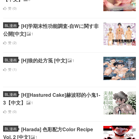
赞 (
0
)
[H]学期末性功能調査-自Wに関す非
BL漫画
公開[中文]
1
赞 (
2
)
[H]狼的处方笺 [中文]
BL漫画
1
赞 (
1
)
[H][Hastured Cake]赫波耶的小鬼1-
BL漫画
3【中文】
1
赞 (
0
)
[Harada] 色彩配方Color Recipe
BL漫画
Vol. 2 [中文]
1