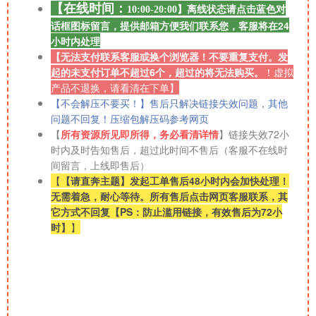
【在线时间：
离线
状态请点击蓝色对
10:00-20:00】
话框图标留言，提供邮箱方便我们联系您，客服将在24
小时内处理
【无法支付联系客服或换个浏览器！不要重复支付。发
起的未支付订单不超过6个，超过的将无法购买。
！
虚拟
产品不退换，请看清在下单】
【不会解压不要买！】售后只解决链接失效问题，其他
问题不回复！压缩包解压码参考网页
【
所有资源所见即所得，务必看清详情
】链接失效72小
时内及时告知售后，超过此时间不售后（客服不在线时
间留言，上线即售后）
【
【请直奔主题】发起工单售后48小时内会加快处理！
无需着急，耐心等待。所有售后点击网页客服联系，其
它方式不回复【PS：防止滥用链接，有效售后为72小
时】
】