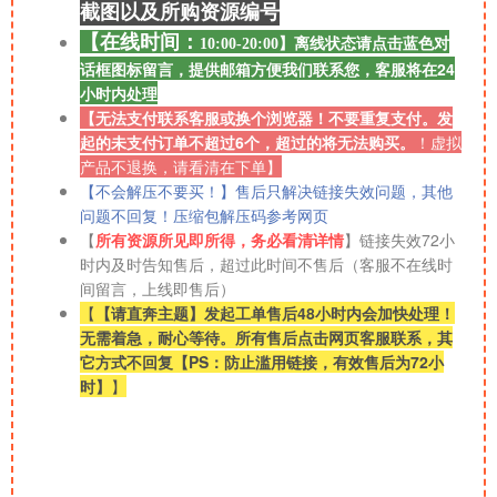
截图以及所购资源
编号
【在线时间：
离线
状态请点击蓝色对
10:00-20:00】
话框图标留言，提供邮箱方便我们联系您，客服将在24
小时内处理
【无法支付联系客服或换个浏览器！不要重复支付。发
起的未支付订单不超过6个，超过的将无法购买。
！
虚拟
产品不退换，请看清在下单】
【不会解压不要买！】售后只解决链接失效问题，其他
问题不回复！压缩包解压码参考网页
【
所有资源所见即所得，务必看清详情
】链接失效72小
时内及时告知售后，超过此时间不售后（客服不在线时
间留言，上线即售后）
【
【请直奔主题】发起工单售后48小时内会加快处理！
无需着急，耐心等待。所有售后点击网页客服联系，其
它方式不回复【PS：防止滥用链接，有效售后为72小
时】
】