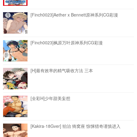
[Finch0023]Aether x Bennett原神系列CG彩漫
[Finch0023]枫原万叶原神系列CG彩漫
[H]最有效率的精气吸收方法 三本
[全彩H]少年甜美妄想
[Kakira-18Gver] 狛治 猗窝座 惊悚猎奇谨慎进入