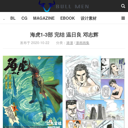
.
BL
CG
MAGAZINE
EBOOK
设计素材
vector
TXT
海虎1-3部 完结 温日良 邓志辉
发布于 2020-10-22
分类：
港漫
/
漫画画集
Bull Man斗牛士