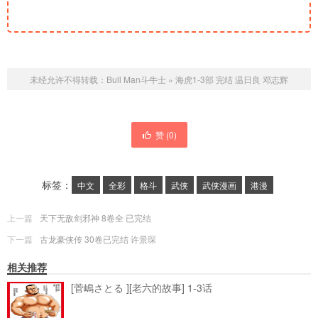
未经允许不得转载：
Bull Man斗牛士
»
海虎1-3部 完结 温日良 邓志辉
赞 (
0
)
标签：
中文
全彩
格斗
武侠
武侠漫画
港漫
上一篇
天下无敌剑邪神 8卷全 已完结
下一篇
古龙豪侠传 30卷已完结 许景琛
相关推荐
[菅嶋さとる ][老六的故事] 1-3话