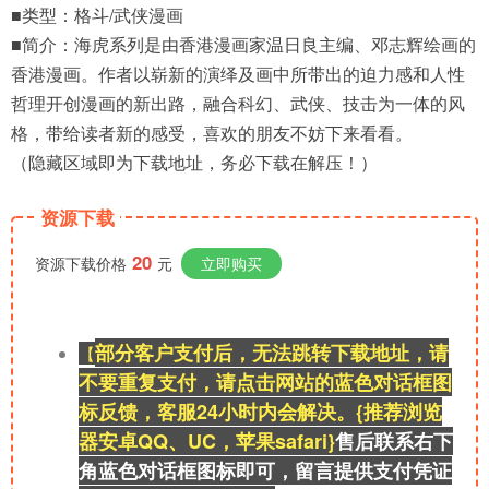
■类型：格斗/武侠漫画
■简介：海虎系列是由香港漫画家温日良主编、邓志辉绘画的
香港漫画。作者以崭新的演绎及画中所带出的迫力感和人性
哲理开创漫画的新出路，融合科幻、武侠、技击为一体的风
格，带给读者新的感受，喜欢的朋友不妨下来看看。
（隐藏区域即为下载地址，务必下载在解压！）
资源下载
20
资源下载价格
元
立即购买
部分客户支付后，无法跳转下载地址，请
【
不要重复支付，请点击网站的蓝色对话框图
标反馈，客服24小时内会解决。{推荐浏览
器安卓QQ、UC，苹果safari}
售后联系右
下
角蓝色对话框图标即可，留言提供支付凭证