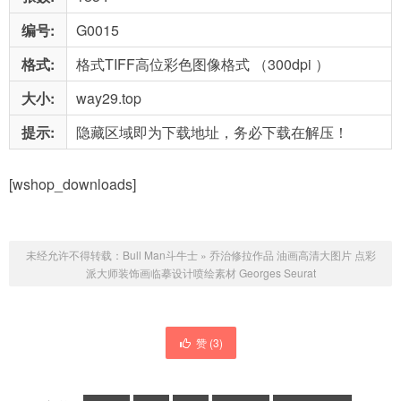
编号:
G0015
格式:
格式TIFF高位彩色图像格式 （300dpi ）
大小:
way29.top
提示:
隐藏区域即为下载地址，务必下载在解压！
[wshop_downloads]
未经允许不得转载：
Bull Man斗牛士
»
乔治修拉作品 油画高清大图片 点彩
派大师装饰画临摹设计喷绘素材 Georges Seurat
赞 (
3
)