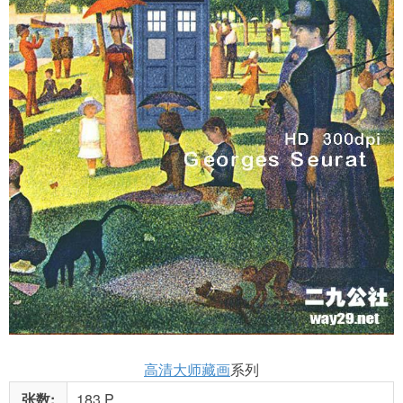
高清大师藏画
系列
张数:
183 P