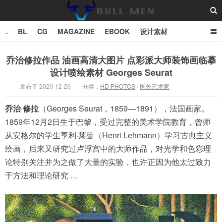
.
BL
CG
MAGAZINE
EBOOK
设计素材
vector
TXT
乔治修拉作品 油画高清大图片 点彩派大师装饰画临摹
设计喷绘素材 Georges Seurat
Bull Man斗牛士
发布于 2020-12-26
分类：
HD PHOTOS
/
国外艺术家
乔治
·
修拉
（Georges Seurat，1859—1891），法国画家。
1859年12月2日生于巴黎，受过完整的美术学院教育，曾师
从安格尔的学生亨利·莱曼（Henri Lehmann）学习古典主义
绘画，后来又研究过卢浮宫中的大师作品，对光学和色彩理
论特别关注并为之做了大量的实验，也许正因为他太过致力
于方法和理论研究 …