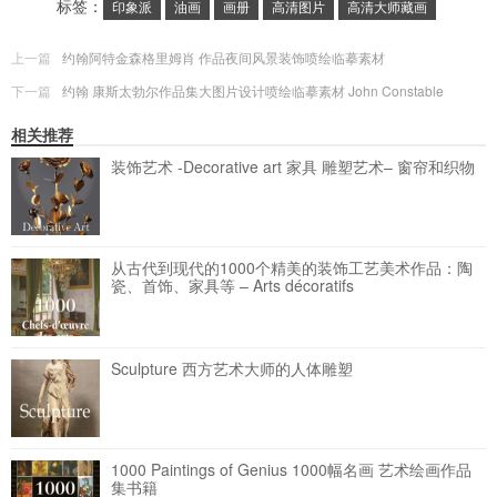
标签：
印象派
油画
画册
高清图片
高清大师藏画
上一篇
约翰阿特金森格里姆肖 作品夜间风景装饰喷绘临摹素材
下一篇
约翰 康斯太勃尔作品集大图片设计喷绘临摹素材 John Constable
相关推荐
装饰艺术 -Decorative art 家具 雕塑艺术– 窗帘和织物
从古代到现代的1000个精美的装饰工艺美术作品：陶
瓷、首饰、家具等 – Arts décoratifs
Sculpture 西方艺术大师的人体雕塑
1000 Paintings of Genius 1000幅名画 艺术绘画作品
集书籍