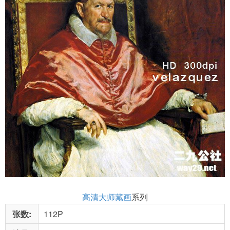
高清大师藏画
系列
张数:
112P