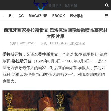
.
BL
CG
MAGAZINE
EBOOK
设计素材
vector
TXT
西班牙画家委拉斯贵支 巴洛克油画喷绘微喷临摹素材
大图片库
Bull Man斗牛士
发布于 2020-12-26
分类：
HD PHOTOS
/
国外艺术家
委拉斯开兹
，又译名
委拉斯贵支
，全名迭戈·罗德里格斯·德席
尔瓦-
委拉斯开兹
（1599年6月6日－1660年8月6日），是17
世纪西班牙最伟大的画家，对后来的画家影响很大，弗朗西
斯科·戈雅认为他是自己的“伟大教师之一”。对印象派的影响
也很大。