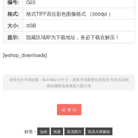
编号:
G23
格式:
格式TIFF高位彩色图像格式 （300dpi ）
大小:
3GB
提示:
隐藏区域即为下载地址，务必下载在解压！
[wshop_downloads]
未经允许不得转载：
Bull Man斗牛士
»
西班牙画家委拉斯贵支 巴洛克油画
喷绘微喷临摹素材大图片库
赞 (
3
)
标签：
油画
画册
高清图片
高清大师藏画