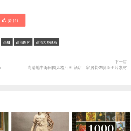
赞 (
4
)
画册
高清图片
高清大师藏画
下一篇
m
高清地中海田园风格油画 酒店、家居装饰喷绘图片素材