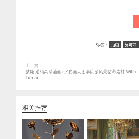
标签：
油画
洛可可
上一篇
威廉 透纳高清油画+水彩画大图学院派风景临摹素材 Willia
Turner
相关推荐