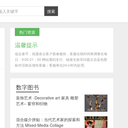
热门资源
温馨提示
临近春节，祝愿各位客户新春愉快，客服在线时间将调整在每
日：9:00-21：00 网站遇到支付、链接失效等问题点击蓝色图
标对话框反馈给客服；客服将在24小时内处理。
数字图书
装饰艺术 -Decorative art 家具 雕塑
艺术– 窗帘和织物
混合媒介拼贴：当代艺术家的探索和
方法 Mixed-Media Collage