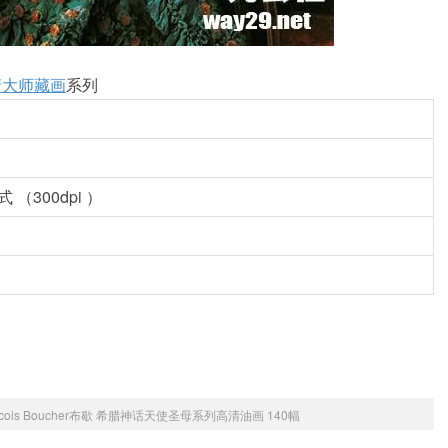
清大师藏画
系列
（300dpi ）
ncois Boucher布歇 希腊神话天使圣母系列高清油画 140幅