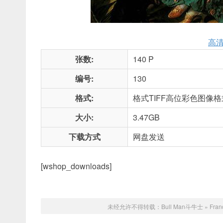
高
张数:
140 P
编号:
130
格式:
格式TIFF高位彩色图像格式 
大小:
3.47GB
下载方式
网盘发送
[wshop_downloads]
未经允许不得转载：
Bull Man斗牛士
»
Fra