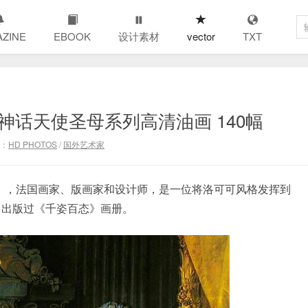
ZINE
EBOOK
设计素材
vector
TXT
歇 希腊神话天使圣母系列高清油画 140幅
：
HD PHOTOS
/
国外艺术家
770），法国画家、版画家和设计师，是一位将洛可可风格发挥到
。出版过《千姿百态》画册。