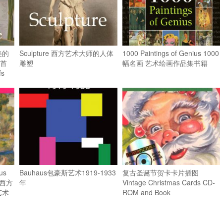
美的
Sculpture 西方艺术大师的人体
1000 Paintings of Genius 1000
首
雕塑
幅名画 艺术绘画作品集书籍
fs
us
Bauhaus包豪斯艺术1919-1933
复古圣诞节贺卡卡片插图
西方
年
Vintage Christmas Cards CD-
艺术
ROM and Book