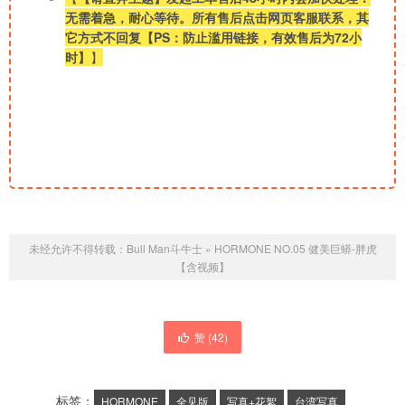
无需着急，耐心等待。所有售后点击网页客服联系，其
它方式不回复【PS：防止滥用链接，有效售后为72小
时】
】
未经允许不得转载：
Bull Man斗牛士
»
HORMONE NO.05 健美巨蟒-胖虎
【含视频】
赞 (
42
)
标签：
HORMONE
全见版
写真+花絮
台湾写真