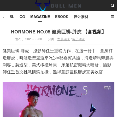
.
BL
CG
MAGAZINE
EBOOK
设计素材
vector
TXT
HORMONE NO.05 健美巨蟒-胖虎
【含视频】
发布于 2025-05-08
分类：
型男杂志
/
电子杂志
Bull Man斗牛士
健美巨蟒-胖虎，攝影師任壬重磅力作，在這一冊中，量身打
造胖虎，時裝造型還邀來2位神秘嘉賓共攝，海邊騎馬奔騰與
刺客古裝造型，美式橄欖球員，床第私密濃精大噴發，攝影
師任壬首次挑戰情慾拍攝，難得童顏巨根胖虎完美收官！