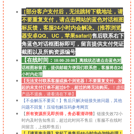
部分客户支付后，无法跳转下载地址，请
【
不要重复支付，请点击网站的蓝色对话框图
标反馈，客服24小时内会解决。{推荐浏览
器安卓QQ、UC，苹果safari}
售后联系右
下
角蓝色对话框图标即可，留言提供支付凭证
截图以及所购资源
编号
【在线时间：
离线
状态请点击蓝色对
10:00-20:00】
话框图标留言，提供邮箱方便我们联系您，客服将在24
小时内处理
【无法支付联系客服或换个浏览器！不要重复支付。发
起的未支付订单不超过6个，超过的将无法购买。
！
虚拟
产品不退换，请看清在下单】
【不会解压不要买！】售后只解决链接失效问题，其他
问题不回复！压缩包解压码参考网页
【
所有资源所见即所得，务必看清详情
】链接失效72小
时内及时告知售后，超过此时间不售后（客服不在线时
间留言，上线即售后）
【
【请直奔主题】发起工单售后48小时内会加快处理！