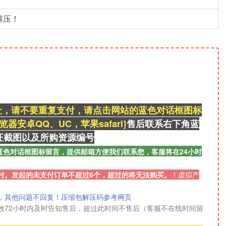
解压！
址，请不要重复支付，请点击网站的蓝色对话框图标
安卓QQ、UC，苹果safari}
售后联系右
下角蓝
证截图以及所购资源
编号
蓝色对话框图标留言，提供邮箱方便我们联系您，客服将在24小时
付。发起的未支付订单不超过6个，超过的将无法购买。
！
虚拟产
，其他问题不回复！压缩包解压码参考网页
效72小时内及时告知售后，超过此时间不售后（客服不在线时间留