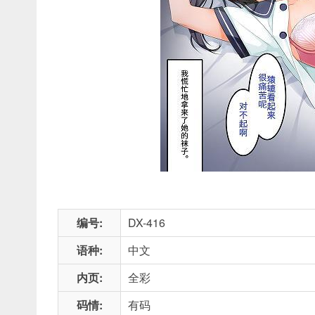
编号:
DX-416
语种:
中文
内页:
全彩
码情:
有码