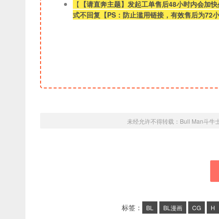
【
【请直奔主题】发起工单售后48小时内会加
式不回复【PS：防止滥用链接，有效售后为72
未经允许不得转载：
Bull Man斗牛
标签：
BL
BL漫画
CG
H