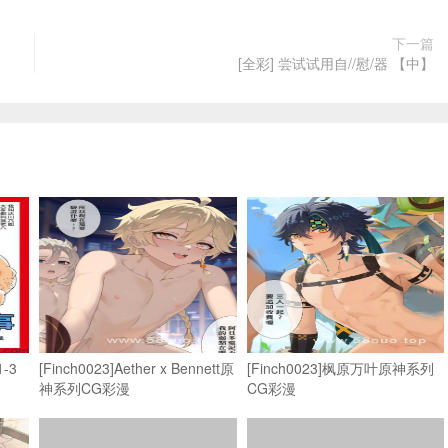
下一篇
[全彩] 尝试试用自//慰/器 【中】
-3
[Finch0023]Aether x Bennett原
[Finch0023]枫原万叶原神系列
神系列CG彩漫
CG彩漫