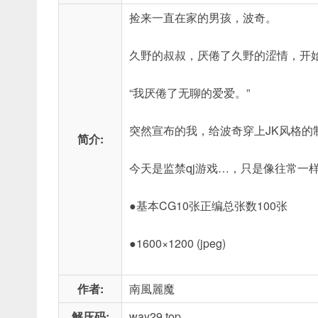
捡来一直在家的男孩，波奇。
久野的叔叔，厌倦了久野的涩情，开
“我厌倦了无聊的爱爱。”
突然宣布的我，给波奇穿上JK风格的
简介:
今天是监禁qj游戏…，只是像往常一
●基本CG10张正编总张数100张
●1600×1200 (jpeg)
作者:
南風麗魔
解压码:
way29.top