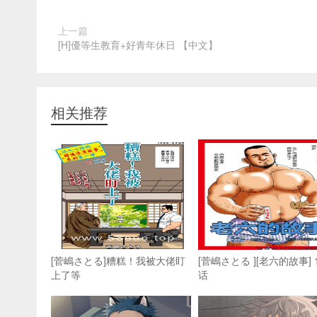
上一篇
[H]優等生教育+好青年休日 【中文】
相关推荐
[菅嶋さとる]糟糕！我被大佬盯
[菅嶋さとる ][老六的故事] 1
上了等
话