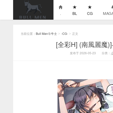
.
BL
CG
MAGA
当前位置：
Bull Man斗牛士
-CG-
正文
>
>
[全彩H] (南風麗
发布于 2026-05-23
分类：
-