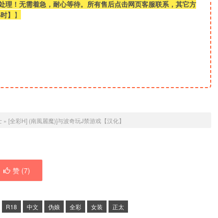
快处理！无需着急，耐心等待。所有售后点击网页客服联系，其它方
小时】
】
士
»
[全彩H] (南風麗魔)]与波奇玩J禁游戏【汉化】
赞 (
7
)
R18
中文
伪娘
全彩
女装
正太