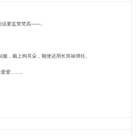
始说要监禁梵高——。
制服，戴上狗耳朵，顺便还用长筒袜绑住。
样爱爱……。