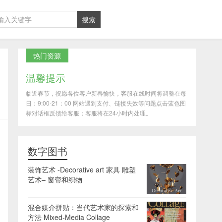
热门资源
温馨提示
临近春节，祝愿各位客户新春愉快，客服在线时间将调整在每
日：9:00-21：00 网站遇到支付、链接失效等问题点击蓝色图
标对话框反馈给客服；客服将在24小时内处理。
数字图书
装饰艺术 -Decorative art 家具 雕塑
艺术– 窗帘和织物
混合媒介拼贴：当代艺术家的探索和
方法 Mixed-Media Collage