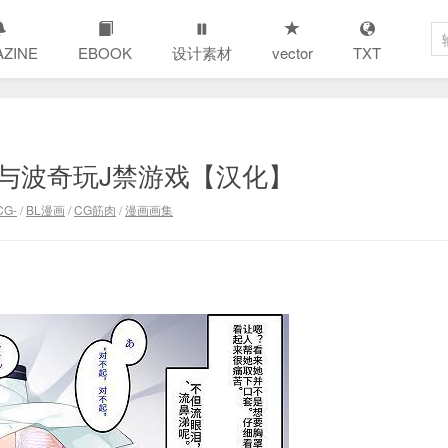
ZINE
EBOOK
设计素材
vector
TXT
魔)]与波奇玩J禁游戏【汉化】
CG-
/
BL漫画
/
CG筋肉
/
漫画画集