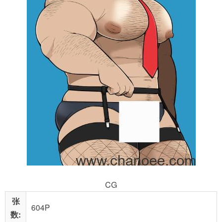
CG
张
604P
数: