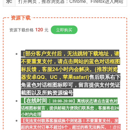
示:
打开网页，推荐浏览器：Chrome、Firefox进入网站
资源下载
120
资源下载价格
元
立即购买
部分客户支付后，无法跳转下载地址，请
【
不要重复支付，请点击网站的蓝色对话框图
标反馈，客服24小时内会解决。{推荐浏览
器安卓QQ、UC，苹果safari}
售后联系右
下
角蓝色对话框图标即可，留言提供支付凭证
截图以及所购资源
编号
【在线时间：
离线
状态请点击蓝色对
10:00-20:00】
话框图标留言，提供邮箱方便我们联系您，客服将在24
小时内处理
【无法支付联系客服或换个浏览器！不要重复支付。发
起的未支付订单不超过6个，超过的将无法购买。
！
虚拟