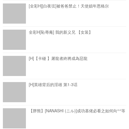
[全彩H][白夜弦]被爸爸禁止！天使娼年恩格尔
全彩H[恥辱庵] 我的新义兄 【女装】
[H]【卡碰 】屠龍者終將成為惡龍
[H]英雄背后的淫雄 第1-3话
【胖熊】[NANASHI (ニル)]成功基佬必看之如何向^^等