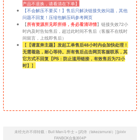
产品不退换，请看清在下单】
【不会解压不要买！】售后只解决链接失效问题，其他
问题不回复！压缩包解压码参考网页
【
所有资源所见即所得，务必看清详情
】链接失效72小
时内及时告知售后，超过此时间不售后（客服不在线时
间留言，上线即售后）
【
【请直奔主题】发起工单售后48小时内会加快处理！
无需着急，耐心等待。所有售后点击网页客服联系，其
它方式不回复【PS：防止滥用链接，有效售后为72小
时】
】
未经允许不得转载：
Bull Man斗牛士
»
[武侍（takezamurai）] [pixiv
FANBOX合集]604P