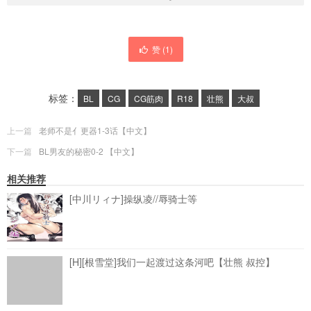
赞 (
1
)
标签：
BL
CG
CG筋肉
R18
壮熊
大叔
上一篇
老师不是亻更器1-3话【中文】
下一篇
BL男友的秘密0-2 【中文】
相关推荐
[中川リィナ]操纵凌//辱骑士等
[H][根雪堂]我们一起渡过这条河吧【壮熊 叔控】