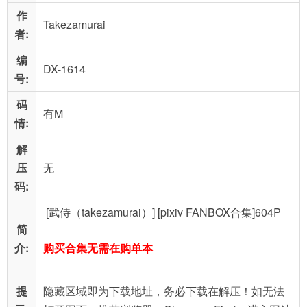
作
Takezamurai
者:
编
DX-1614
号:
码
有M
情:
解
压
无
码:
[武侍（takezamurai）] [pixiv FANBOX合集]604P
简
介:
购买合集无需在购单本
提
隐藏区域即为下载地址，务必下载在解压！如无法