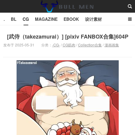
.
BL
CG
MAGAZINE
EBOOK
设计素材
vector
TXT
[武侍（takezamurai）] [pixiv FANBOX合集]604P
发布于 2025-05-31
分类：
-CG-
/
CG筋肉
/
Collection合集
/
漫画画集
Bull Man斗牛士