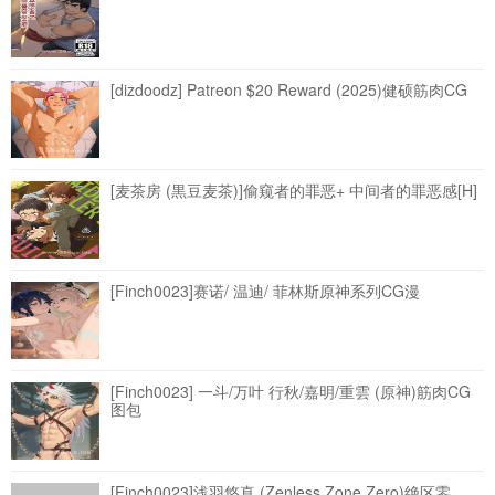
[dizdoodz] Patreon $20 Reward (2025)健硕筋肉CG
[麦茶房 (黒豆麦茶)]偷窥者的罪恶+ 中间者的罪恶感[H]
[Finch0023]赛诺/ 温迪/ 菲林斯原神系列CG漫
[Finch0023] 一斗/万叶 行秋/嘉明/重雲 (原神)筋肉CG
图包
[Finch0023]浅羽悠真 (Zenless Zone Zero)绝区零