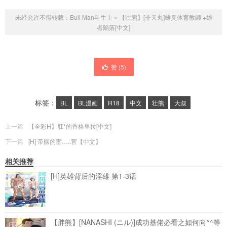
未经允许不得转载：
Bull Man斗牛士
»
【壮熊】[非天丸]雄臭体育教師 +雄
者陥落[中文]
赞 (
5
)
标签：
BL
BL漫画
R18
中文
壮熊
大叔
上一篇
【全彩H】肛*的香格里拉[中文]
下一篇
[H] 帝國的宦…..官【中文】
相关推荐
[H]英雄背后的淫雄 第1-3话
【胖熊】[NANASHI (ニル)]成功基佬必看之如何向^^等