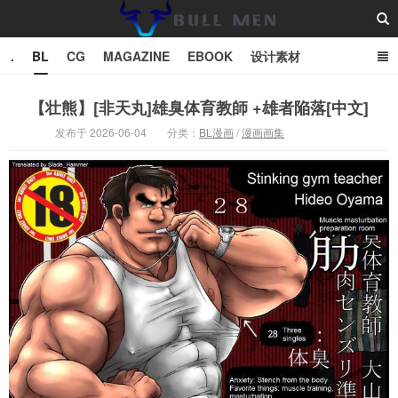
.
BL
CG
MAGAZINE
EBOOK
设计素材
vector
TXT
【壮熊】[非天丸]雄臭体育教師 +雄者陥落[中文]
发布于 2026-06-04
分类：
BL漫画
/
漫画画集
Bull Man斗牛士