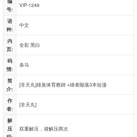
编
VIP-1249
号:
语
中文
种:
内
全彩 黑白
页:
码
条马
情:
简
[非天丸]雄臭体育教師 +雄者陥落3本短漫
介:
作
[非天丸]
者:
解
压
双重解压，请解压两次
码: