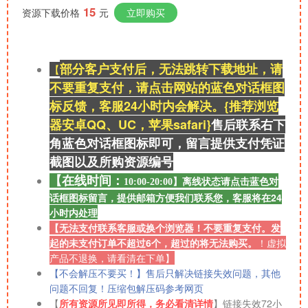
15
资源下载价格
元
立即购买
部分客户支付后，无法跳转下载地址，请
【
不要重复支付，请点击网站的蓝色对话框图
标反馈，客服24小时内会解决。{推荐浏览
器安卓QQ、UC，苹果safari}
售后联系右
下
角蓝色对话框图标即可，留言提供支付凭证
截图以及所购资源
编号
【在线时间：
离线
状态请点击蓝色对
10:00-20:00】
话框图标留言，提供邮箱方便我们联系您，客服将在24
小时内处理
【无法支付联系客服或换个浏览器！不要重复支付。发
起的未支付订单不超过6个，超过的将无法购买。
！
虚拟
产品不退换，请看清在下单】
【不会解压不要买！】售后只解决链接失效问题，其他
问题不回复！压缩包解压码参考网页
【
所有资源所见即所得，务必看清详情
】链接失效72小