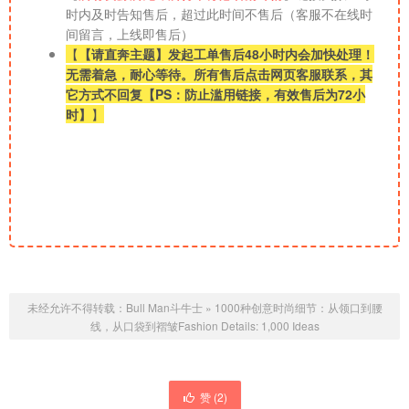
时内及时告知售后，超过此时间不售后（客服不在线时
间留言，上线即售后）
【
【请直奔主题】发起工单售后48小时内会加快处理！
无需着急，耐心等待。所有售后点击网页客服联系，其
它方式不回复【PS：防止滥用链接，有效售后为72小
时】
】
未经允许不得转载：
Bull Man斗牛士
»
1000种创意时尚细节：从领口到腰
线，从口袋到褶皱Fashion Details: 1,000 Ideas
赞 (
2
)