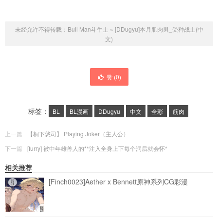
未经允许不得转载：
Bull Man斗牛士
»
[DDugyu]本月肌肉男_受种战士(中
文)
赞 (
0
)
标签：
BL
BL漫画
DDugyu
中文
全彩
筋肉
上一篇
【桐下悠司】 Playing Joker（主人公）
下一篇
[furry] 被中年雄兽人的**注入全身上下每个洞后就会怀*
相关推荐
[Finch0023]Aether x Bennett原神系列CG彩漫