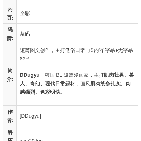
内
全彩
页:
码
条码
情:
短篇图文创作，主打低俗日常向S内容 字幕+无字幕
63P
简
DDugyu
，韩国 BL 短篇漫画家，主打
肌肉壮男、兽
介:
人、奇幻、现代日常
题材，画风
肌肉线条扎实、肉
感强烈、色彩明快
。
作
[DDugyu]
者:
解
压
way29.top