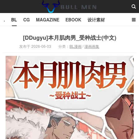
.
BL
CG
MAGAZINE
EBOOK
设计素材
vector
TXT
[DDugyu]本月肌肉男_受种战士(中文)
发布于 2026-06-03
分类：
BL漫画
/
漫画画集
Bull Man斗牛士