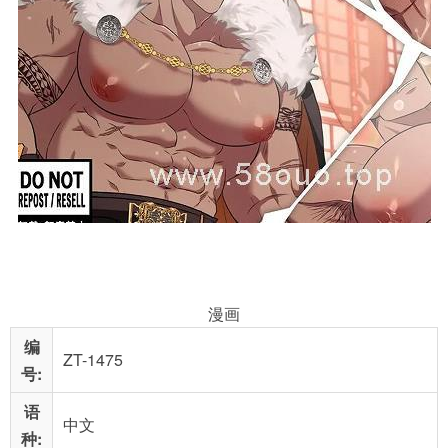
漫画
编
ZT-1475
号:
语
中文
种: