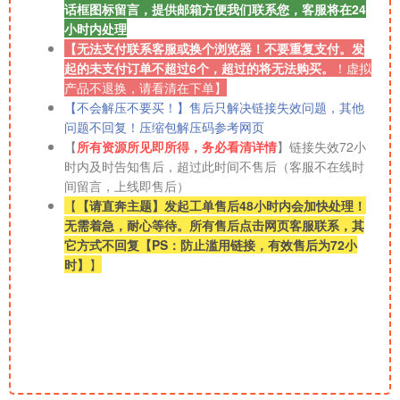
话框图标留言，提供邮箱方便我们联系您，客服将在24
小时内处理
【无法支付联系客服或换个浏览器！不要重复支付。发
起的未支付订单不超过6个，超过的将无法购买。
！
虚拟
产品不退换，请看清在下单】
【不会解压不要买！】售后只解决链接失效问题，其他
问题不回复！压缩包解压码参考网页
【
所有资源所见即所得，务必看清详情
】链接失效72小
时内及时告知售后，超过此时间不售后（客服不在线时
间留言，上线即售后）
【
【请直奔主题】发起工单售后48小时内会加快处理！
无需着急，耐心等待。所有售后点击网页客服联系，其
它方式不回复【PS：防止滥用链接，有效售后为72小
时】
】