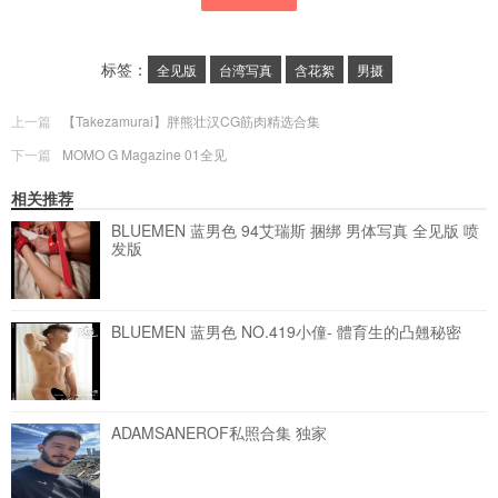
标签：
全见版
台湾写真
含花絮
男摄
上一篇
【Takezamurai】胖熊壮汉CG筋肉精选合集
下一篇
MOMO G Magazine 01全见
相关推荐
BLUEMEN 蓝男色 94艾瑞斯 捆绑 男体写真 全见版
喷
发版
BLUEMEN 蓝男色 NO.419小僮- 體育生的凸翹秘密
ADAMSANEROF私照合集 独家