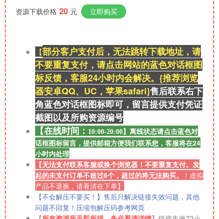
20
资源下载价格
元
立即购买
部分客户支付后，无法跳转下载地址，请
【
不要重复支付，请点击网站的蓝色对话框图
标反馈，客服24小时内会解决。{推荐浏览
器安卓QQ、UC，苹果safari}
售后联系右
下
角蓝色对话框图标即可，留言提供支付凭证
截图以及所购资源
编号
【在线时间：
离线
状态请点击蓝色对
10:00-20:00】
话框图标留言，提供邮箱方便我们联系您，客服将在24
小时内处理
【无法支付联系客服或换个浏览器！不要重复支付。发
起的未支付订单不超过6个，超过的将无法购买。
！
虚拟
产品不退换，请看清在下单】
【不会解压不要买！】售后只解决链接失效问题，其他
问题不回复！压缩包解压码参考网页
【
所有资源所见即所得，务必看清详情
】链接失效72小