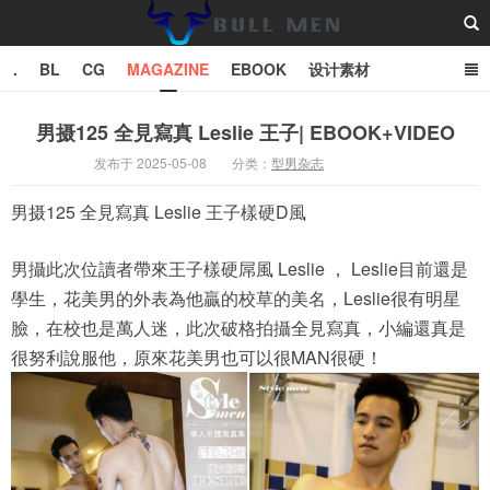
.
BL
CG
MAGAZINE
EBOOK
设计素材
vector
TXT
男摄125 全見寫真 Leslie 王子| EBOOK+VIDEO
发布于 2025-05-08
分类：
型男杂志
Bull Man斗牛士
男摄125 全見寫真 Leslie 王子樣硬D風
男攝此次位讀者帶來王子樣硬屌風 Leslie ， Leslie目前還是
學生，花美男的外表為他贏的校草的美名，Leslie很有明星
臉，在校也是萬人迷，此次破格拍攝全見寫真，小編還真是
很努利說服他，原來花美男也可以很MAN很硬！