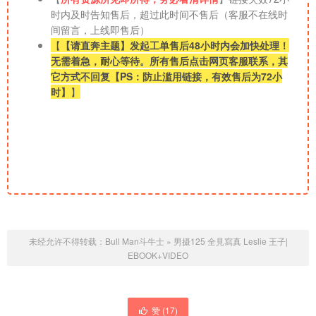
时内及时告知售后，超过此时间不售后（客服不在线时
间留言，上线即售后）
【
【请直奔主题】发起工单售后48小时内会加快处理！
无需着急，耐心等待。所有售后点击网页客服联系，其
它方式不回复【PS：防止滥用链接，有效售后为72小
时】
】
未经允许不得转载：
Bull Man斗牛士
»
男摄125 全見寫真 Leslie 王子|
EBOOK+VIDEO
赞 (
17
)