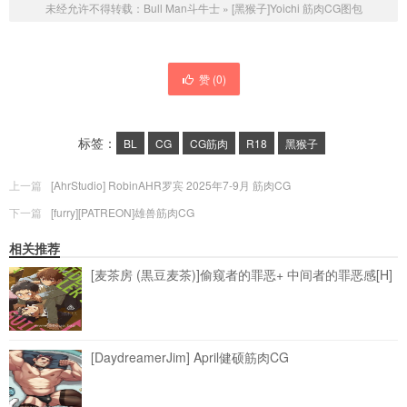
未经允许不得转载：
Bull Man斗牛士
»
[黑猴子]Yoichi 筋肉CG图包
赞 (
0
)
标签：
BL
CG
CG筋肉
R18
黑猴子
上一篇
[AhrStudio] RobinAHR罗宾 2025年7-9月 筋肉CG
下一篇
[furry][PATREON]雄兽筋肉CG
相关推荐
[麦茶房 (黒豆麦茶)]偷窥者的罪恶+ 中间者的罪恶感[H]
[DaydreamerJim] April健硕筋肉CG