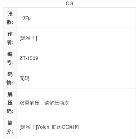
CG
张
197p
数:
作
[黑猴子]
者:
编
ZT-1509
号:
码
无码
情:
解
压
双重解压，请解压两次
码:
简
[黑猴子]Yoichi 筋肉CG图包
介: