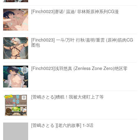
[Finch0023]赛诺/ 温迪/ 菲林斯原神系列CG漫
[Finch0023] 一斗/万叶 行秋/嘉明/重雲 (原神)筋肉CG
图包
[Finch0023]浅羽悠真 (Zenless Zone Zero)绝区零
[菅嶋さとる]糟糕！我被大佬盯上了等
[菅嶋さとる ][老六的故事] 1-3话