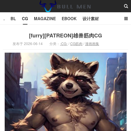
.
BL
CG
MAGAZINE
EBOOK
设计素材
vector
TXT
[furry][PATREON]雄兽筋肉CG
发布于 2026-06-14
分类：
-CG-
/
CG筋肉
/
漫画画集
Bull Man斗牛士