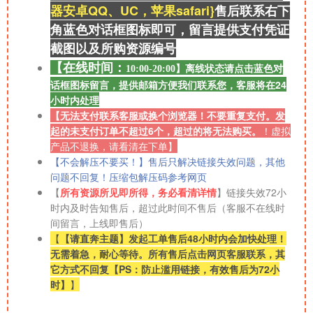
器安卓QQ、UC，苹果safari}
售后联系右
下
角蓝色对话框图标即可，留言提供支付凭证
截图以及所购资源
编号
【在线时间：
离线
状态请点击蓝色对
10:00-20:00】
话框图标留言，提供邮箱方便我们联系您，客服将在24
小时内处理
【无法支付联系客服或换个浏览器！不要重复支付。发
起的未支付订单不超过6个，超过的将无法购买。
！
虚拟
产品不退换，请看清在下单】
【不会解压不要买！】售后只解决链接失效问题，其他
问题不回复！压缩包解压码参考网页
【
所有资源所见即所得，务必看清详情
】链接失效72小
时内及时告知售后，超过此时间不售后（客服不在线时
间留言，上线即售后）
【
【请直奔主题】发起工单售后48小时内会加快处理！
无需着急，耐心等待。所有售后点击网页客服联系，其
它方式不回复【PS：防止滥用链接，有效售后为72小
时】
】