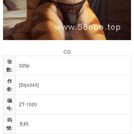
CG
张
325p
数:
作
[Styx343]
者:
编
ZT-1520
号:
码
无码
情: