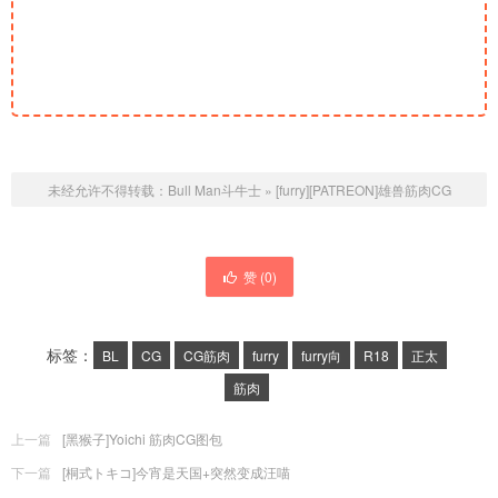
未经允许不得转载：
Bull Man斗牛士
»
[furry][PATREON]雄兽筋肉CG
赞 (
0
)
标签：
BL
CG
CG筋肉
furry
furry向
R18
正太
筋肉
上一篇
[黑猴子]Yoichi 筋肉CG图包
下一篇
[桐式トキコ]今宵是天国+突然变成汪喵