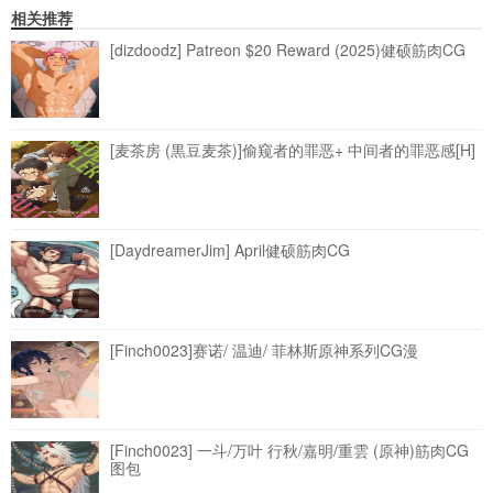
相关推荐
[dizdoodz] Patreon $20 Reward (2025)健硕筋肉CG
[麦茶房 (黒豆麦茶)]偷窥者的罪恶+ 中间者的罪恶感[H]
[DaydreamerJim] April健硕筋肉CG
[Finch0023]赛诺/ 温迪/ 菲林斯原神系列CG漫
[Finch0023] 一斗/万叶 行秋/嘉明/重雲 (原神)筋肉CG
图包